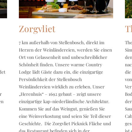
Zorgvliet
T
7 km außerhalb von Stellenbosch, direkt im
The
Herzen der Weinländereien, werden Sie einen
Sim
Ort von Gelassenheit und unbeschreiblicher
dem
Schönheit finden. Unsere warme Country
nac
det
Lodge lädt Gäste dazu ein, die einzigartige
die
Persönlichkeit der Stellenbosch
von
Weinländereien wirklich zu erleben. Unser
Ver
r
„Herenhuis“ – 1692 gebaut – zeigt unsere
Bod
en
einzigartige kap-niederländische Architektur.
der
Kommen Sie auf das Weingut, genießen Sie
Sau
eine Weinverkostung und seien Sie Teil dieser
Cab
Geschichte. Die Zorgvliet Picknick Fläche und
ges
das Restaurant befinden sich in der
ist