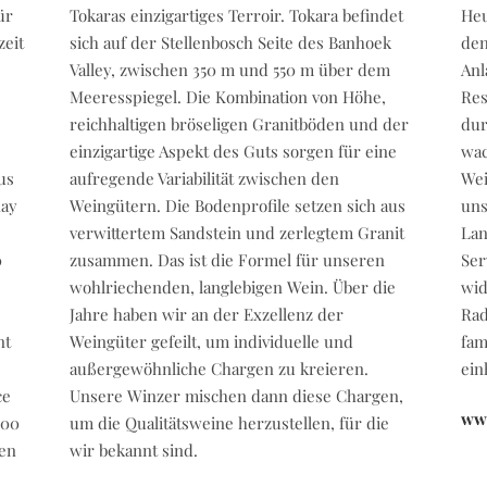
ür
Tokaras einzigartiges Terroir. Tokara befindet
Heu
zeit
sich auf der Stellenbosch Seite des Banhoek
den
Valley, zwischen 350 m und 550 m über dem
Anl
Meeresspiegel. Die Kombination von Höhe,
Res
reichhaltigen bröseligen Granitböden und der
dur
einzigartige Aspekt des Guts sorgen für eine
wac
us
aufregende Variabilität zwischen den
Wei
nay
Weingütern. Die Bodenprofile setzen sich aus
uns
verwittertem Sandstein und zerlegtem Granit
Lan
0
zusammen. Das ist die Formel für unseren
Ser
wohlriechenden, langlebigen Wein. Über die
wid
Jahre haben wir an der Exzellenz der
Rad
nt
Weingüter gefeilt, um individuelle und
fam
außergewöhnliche Chargen zu kreieren.
ein
ce
Unsere Winzer mischen dann diese Chargen,
ww
400
um die Qualitätsweine herzustellen, für die
ren
wir bekannt sind.