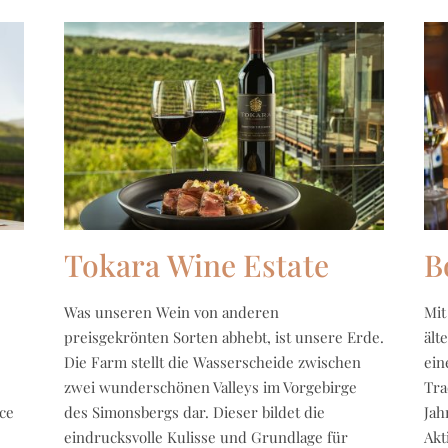
Tokara Wine Estate
B
Was unseren Wein von anderen
Mit
preisgekrönten Sorten abhebt, ist unsere Erde.
ält
Die Farm stellt die Wasserscheide zwischen
ein
zwei wunderschönen Valleys im Vorgebirge
Tra
ce
des Simonsbergs dar. Dieser bildet die
Jah
eindrucksvolle Kulisse und Grundlage für
Akt